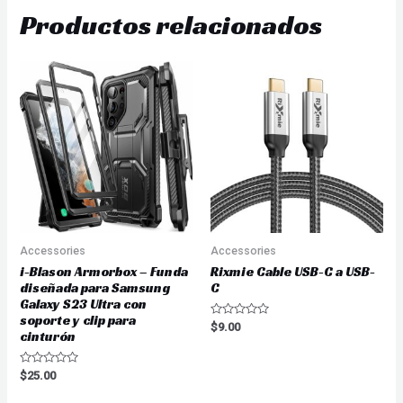
Productos relacionados
Accessories
Accessories
i-Blason Armorbox – Funda
Rixmie Cable USB-C a USB-
diseñada para Samsung
C
Galaxy S23 Ultra con
soporte y clip para
Valorado
$
9.00
cinturón
en
0
de
5
Valorado
$
25.00
en
0