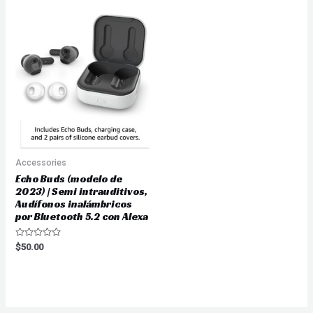
de
5
Accessories
Echo Buds (modelo de
2023) | Semi intrauditivos,
Audífonos inalámbricos
por Bluetooth 5.2 con Alexa
Valorado
$
50.00
en
0
de
5