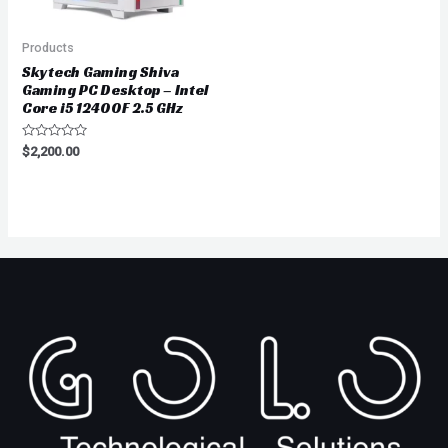
Products
Skytech Gaming Shiva
Gaming PC Desktop – Intel
Core i5 12400F 2.5 GHz
Valorado
$
2,200.00
en
0
de
5