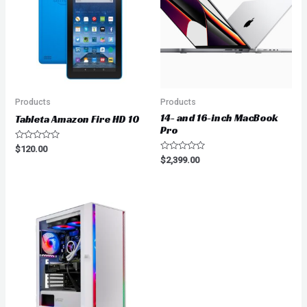
Products
Products
14- and 16-inch MacBook
Tableta Amazon Fire HD 10
Pro
Valorado
$
120.00
en
Valorado
$
2,399.00
0
en
de
0
5
de
5